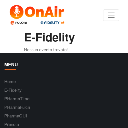
E-Fidelity
Nessun evento trovato!
MENU
Home
E-Fidelity
PHarmaTime
PHarmaFulcri
PharmaQUI
Prenofa